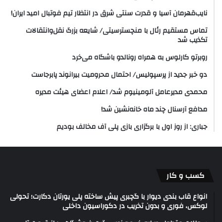
نایب‌قهرمان آسیا و قدرت سنتی شرق در انتظار تیم فوتبال امید ایران!
تماس مستقیم رئال با منچسترسیتی/ شایعه بزرگ نقل‌وانتقالات
تکذیب شد
روبرتو کارلوس به همراه رونالدو باشگاه می‌خرد
دو خبر جدید از پرسپولیس/ احتمال محرومیت بیرانوند پابرجاست
محمدی مدیرعامل آلومینیوم شد/ اعلام اعضای هیئت‌ مدیره
مدافع آرسنال چند ماه خانه‌نشین شد!
جباری: از روز اول با برگزاری بازی پلی آف مخالف بودیم
کسب و کار
انواع قاب بندی دیوار با گچبری پیش ساخته پلی یورتان دکارت؛ تحولی
لوکس، فوری و بدون تخریب در دکوراسیون داخلی