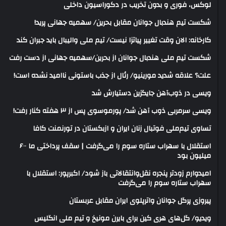
لوکس، فوری و بدون تخریب در دکوراسیون داخلی
شکست تیم هندبال جوانان مقابل بحرین/ سهمیه جهانی پرید!
کارخانه: الان وقت تغییر پیاتزا نیست/ تیم ملی والیبال باید جبران کند
شکست تیم ملی هندبال جوانان از بحرین/سهمیه جهانی از دست رفت
علت؟ علاقه شدید مورینیو/ رئال از جذب باستونی ناامید نشده است!
ویسی در ذوب‌آهن جایگزین دستیارش شد
ویسی سرمربی ذوب آهن شد/ پورموسوی پس از ۳ هفته کنار رفت!
تساوی تیم‌ملی فوتبال زنان ایران و ازبکستان در تورنمنت کافا
استقلال با سهراب ستاره سوم را می‌گرفت | سقف پرداختی ما ۶۰۰
میلیون بود
امیدوارم زودتر پنجره نقل‌وانتقالاتی باز شود/ اکبرپور: استقلال با
سهراب ستاره سوم را می‌گرفت
پیروزی پرگل جوانان واترپلوی ایران مقابل عربستان
ویدیو/ گل‌های هری‌ کین برای بایرن مونیخ و تیم ملی انگلیس