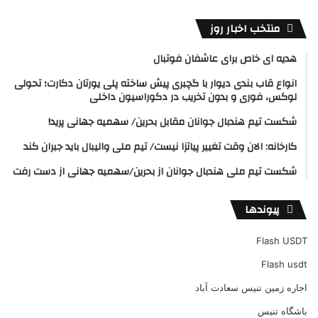
منتخب اخبار روز
هدیه ای خاص برای عاشفان فوتبال
انواع قاب بندی دیوار با گچبری پیش ساخته پلی یورتان دکارت؛ تحولی
لوکس، فوری و بدون تخریب در دکوراسیون داخلی
شکست تیم هندبال جوانان مقابل بحرین/ سهمیه جهانی پرید!
کارخانه: الان وقت تغییر پیاتزا نیست/ تیم ملی والیبال باید جبران کند
شکست تیم ملی هندبال جوانان از بحرین/سهمیه جهانی از دست رفت
پیوندها
Flash USDT
Flash usdt
اجاره زمین تنیس سعادت آباد
باشگاه تنیس