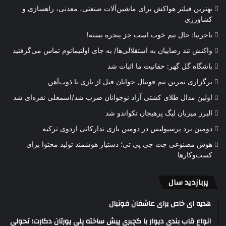
بهترین فیلتر هواکش برای ماشین‌آلات صنعتی، معدنی، راهسازی و
کشاورزی
تاجرنیا: حال تیم خوب است جز پنجره بسته!
واکنش تند رضاییان به استقلالی‌ها/ به جای اولتیماتوم تماس می‌گرفتید
باشگاه گل گهر: حقانیت ما اثبات شد
برگزاری تمرین تیم فوتبال جوانان قبل از بازی با ذوب‌آهن
اولین مدال طلای کشتی آزاد نوجوانان ضرب شد/اسمعلی نقره‌ای شد
البرز میزبان لیگ پرهیجان تکواندو شد
دومین برد پرسپولیس در دومین بازی تدارکاتی اردوی ترکیه
هوش مصنوعی چت جی پی تی؛ دستیار هوشمند تولید محتوا برای
کسب‌وکارها
پربازدید سال
هدیه ای خاص برای عاشفان فوتبال
انواع قاب بندی دیوار با گچبری پیش ساخته پلی یورتان دکارت؛ تحولی