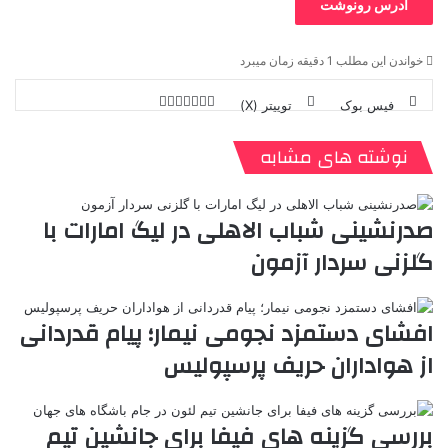
آدرس رونوشت
خواندن این مطلب 1 دقیقه زمان میبرد
فیس بوک
توییتر (X)
ل
ر
چ
ی
ت
پ
ا
ا
ر
V
ن
ا
ی
ی
د
K
پ
نوشته های مشابه
ا
د
ک
م
o
ن‌
ب
ت
ی
ن
د
n
ی
ل
ا
t
ر
ت
صدرنشینی شباب الاهلی در لیگ امارات با
ر
a
م
ن
س
گلزنی سردار آزمون
k
ه
ت
t
e
افشای دستمزد نجومی نیمار؛ پیام قدردانی
از هواداران حریف پرسپولیس
بررسی گزینه های فیفا برای جانشین تیم