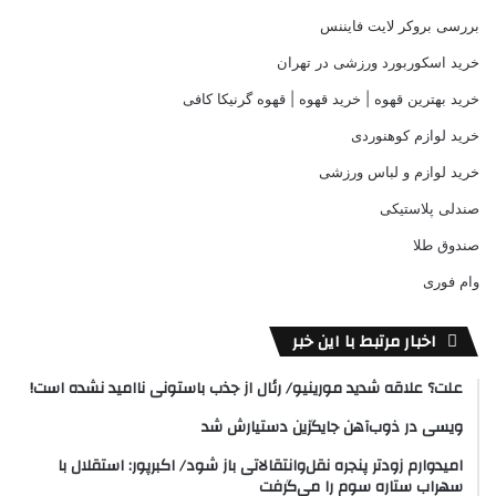
بررسی بروکر لایت فایننس
خرید اسکوربورد ورزشی در تهران
خرید بهترین قهوه | خرید قهوه | قهوه گرنیکا کافی
خرید لوازم کوهنوردی
خرید لوازم و لباس ورزشی
صندلی پلاستیکی
صندوق طلا
وام فوری
اخبار مرتبط با این خبر
علت؟ علاقه شدید مورینیو/ رئال از جذب باستونی ناامید نشده است!
ویسی در ذوب‌آهن جایگزین دستیارش شد
امیدوارم زودتر پنجره نقل‌وانتقالاتی باز شود/ اکبرپور: استقلال با
سهراب ستاره سوم را می‌گرفت