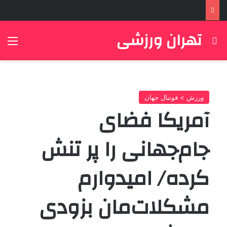
تهران ورزشی
جستجو برای
منو
ورزش > فوتبال جهان
آمریکا فضای
جام‌جهانی را پر تنش
کرده/ امیدوارم
مشکلات‌مان بزودی