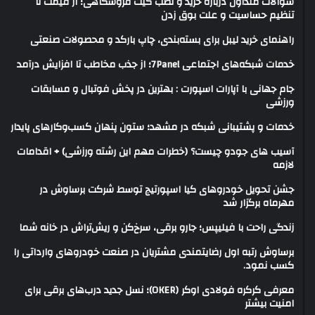
سوالات متداول درباره خرید و نصب گیت فروشگاهی؛ از قیمت تا
تنظیم حساسیت و علت بوق زدن
راهنمای خرید لیبل برای بسته‌بندی، چاپ بارکد و محصولات صنعتی
خدمات شبکه‌های اجتماعی 7Panel؛ از جذب مخاطب تا افزایش درآمد
جام جهانی با آپارات اسپورت : بهترین در پخش فوتبال و مسابقات
ورزشی
خدمات و پشتیبانی شبکه در مشهد؛ ستون پنهان کسب‌وکارهای پایدار
آسیب های جودو چیست؟ (خطرات مهم این رشته ورزشی) + اقدامات
لازمه
جشن تحویل خودروهای کیا اسپورتیج توسط شرکت برساوش در
مهرماه برگزار شد
زندگی راحت با فیلیپس؛ جارو برقی، سرخ‌کن و ریش‌تراش در خانه شما
برساوش رتبه اول رضایتمندی مشتریان در صنعت خودروهای وارداتی را
کسب نمود.
معرفی کرکره فولادی اوکر (OKER)؛ نسل جدید درب‌های برقی برای
امنیت بیشتر