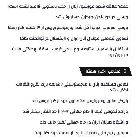
علت؟ علاقه شدید مورینیو/ رئال از جذب باستونی ناامید نشده است!
ویسی در ذوب‌آهن جایگزین دستیارش شد
ویسی سرمربی ذوب آهن شد/ پورموسوی پس از ۳ هفته کنار رفت!
تساوی تیم‌ملی فوتبال زنان ایران و ازبکستان در تورنمنت کافا
استقلال با سهراب ستاره سوم را می‌گرفت | سقف پرداختی ما ۶۰۰
میلیون بود
منتخب اخبار هفته
تماس مستقیم رئال با منچسترسیتی/ شایعه بزرگ نقل‌وانتقالات
تکذیب شد
بازیکن سابق پرسپولیس مهم ترین خرید لیگ بلاروس شد
درآمد نجومی فیفا از جام جهانی ۲۰۲۶ از حد انتظار بیشتر شد
ورزشگاه میزبان ایران در جام جهانی تغییر حالت داد
سرمربی تیم ملی فوتبال بلژیک از سمت خود کنار رفت