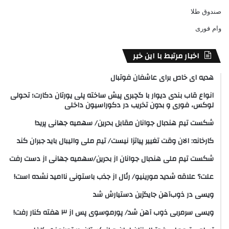
صندوق طلا
وام فوری
اخبار مرتبط با این خبر
هدیه ای خاص برای عاشفان فوتبال
انواع قاب بندی دیوار با گچبری پیش ساخته پلی یورتان دکارت؛ تحولی
لوکس، فوری و بدون تخریب در دکوراسیون داخلی
شکست تیم هندبال جوانان مقابل بحرین/ سهمیه جهانی پرید!
کارخانه: الان وقت تغییر پیاتزا نیست/ تیم ملی والیبال باید جبران کند
شکست تیم ملی هندبال جوانان از بحرین/سهمیه جهانی از دست رفت
علت؟ علاقه شدید مورینیو/ رئال از جذب باستونی ناامید نشده است!
ویسی در ذوب‌آهن جایگزین دستیارش شد
ویسی سرمربی ذوب آهن شد/ پورموسوی پس از ۳ هفته کنار رفت!