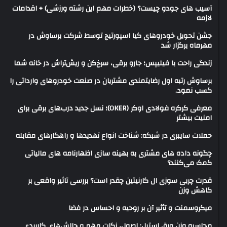
آسیب های جودو چیست؟ (خطرات مهم این رشته ورزشی) + اقدامات
لازمه
جشن تحویل خودروهای کیا اسپورتیج توسط شرکت برساوش در
مهرماه برگزار شد
زندگی راحت با فیلیپس؛ جارو برقی، سرخ‌کن و ریش‌تراش در خانه شما
برساوش رتبه اول رضایتمندی مشتریان در صنعت خودروهای وارداتی را
کسب نمود.
معرفی کرکره فولادی اوکر (OKER)؛ نسل جدید درب‌های برقی برای
امنیت بیشتر
حملات سایبری در شبکه: شناخت انواع تهدیدها و راهکارهای مقابله
چگونه داده های مشتری به بهینه سازی اظهارنامه های مالیاتی
کمک می‌کنند؟
قدرت چربی سوزی ال کارنیتین چقدر است؟ بررسی تاثیر واقعی بر
کاهش وزن
میکروسمنت و تأثیر آن بر روحیه و احساس در فضا
محاسبه وزن ورق استیل: اصول، نکات مهم و چالش‌های کاربردی