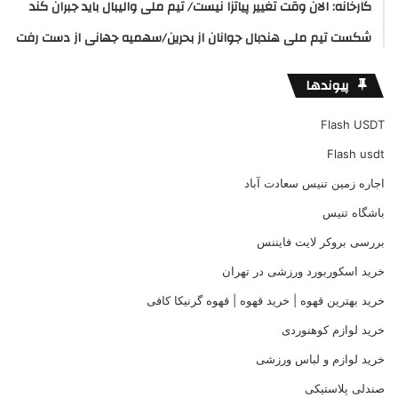
کارخانه: الان وقت تغییر پیاتزا نیست/ تیم ملی والیبال باید جبران کند
شکست تیم ملی هندبال جوانان از بحرین/سهمیه جهانی از دست رفت
پیوندها
Flash USDT
Flash usdt
اجاره زمین تنیس سعادت آباد
باشگاه تنیس
بررسی بروکر لایت فایننس
خرید اسکوربورد ورزشی در تهران
خرید بهترین قهوه | خرید قهوه | قهوه گرنیکا کافی
خرید لوازم کوهنوردی
خرید لوازم و لباس ورزشی
صندلی پلاستیکی