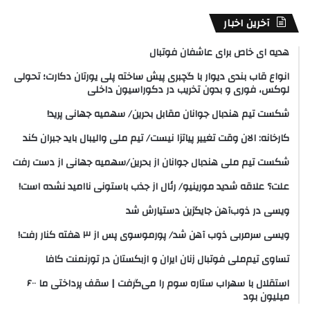
آخرین اخبار
هدیه ای خاص برای عاشفان فوتبال
انواع قاب بندی دیوار با گچبری پیش ساخته پلی یورتان دکارت؛ تحولی
لوکس، فوری و بدون تخریب در دکوراسیون داخلی
شکست تیم هندبال جوانان مقابل بحرین/ سهمیه جهانی پرید!
کارخانه: الان وقت تغییر پیاتزا نیست/ تیم ملی والیبال باید جبران کند
شکست تیم ملی هندبال جوانان از بحرین/سهمیه جهانی از دست رفت
علت؟ علاقه شدید مورینیو/ رئال از جذب باستونی ناامید نشده است!
ویسی در ذوب‌آهن جایگزین دستیارش شد
ویسی سرمربی ذوب آهن شد/ پورموسوی پس از ۳ هفته کنار رفت!
تساوی تیم‌ملی فوتبال زنان ایران و ازبکستان در تورنمنت کافا
استقلال با سهراب ستاره سوم را می‌گرفت | سقف پرداختی ما ۶۰۰
میلیون بود