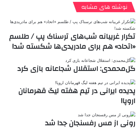
ن
ا
ی
ی
د
K
پ
نوشته های مشابه
ا
د
ک
م
o
ن‌
ب
ت
ی
ن
د
n
ی
ل
ا
t
ر
ت
ر
a
م
ن
س
تکرار غریبانه شب‌های ترسناک پپ / طلسم
k
ه
ت
«اتحاد» هم برای مادریدی‌ها شکسته شد!
t
e
گل‌محمدی: استقلال شجاعانه بازی کرد
پدیده ایرانی در تیم هفته لیگ قهرمانان
اروپا!
رونی از مس رفسنجان جدا شد