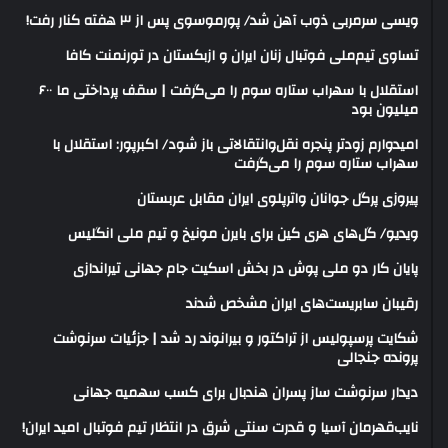
ویسی سرمربی ذوب آهن شد/ پورموسوی پس از ۳ هفته کنار رفت!
تساوی تیم‌ملی فوتبال زنان ایران و ازبکستان در تورنمنت کافا
استقلال با سهراب ستاره سوم را می‌گرفت | سقف پرداختی ما ۶۰۰
میلیون بود
امیدوارم زودتر پنجره نقل‌وانتقالاتی باز شود/ اکبرپور: استقلال با
سهراب ستاره سوم را می‌گرفت
پیروزی پرگل جوانان واترپلوی ایران مقابل عربستان
ویدیو/ گل‌های هری‌ کین برای بایرن مونیخ و تیم ملی انگلیس
پایان کار دو ملی پوش در بخش اسکیت جام جهانی تیراندازی
رقیبان سابریست‌های ایران مشخص شدند
شکایت پرسپولیس از تراکتور و بیرانوند رد شد | جزئیات سرنوشت
پرونده جنجالی
دیدار سرنوشت ساز پسران هندبال برای کسب سهمیه جهانی
نایب‌قهرمان آسیا و قدرت سنتی شرق در انتظار تیم فوتبال امید ایران!