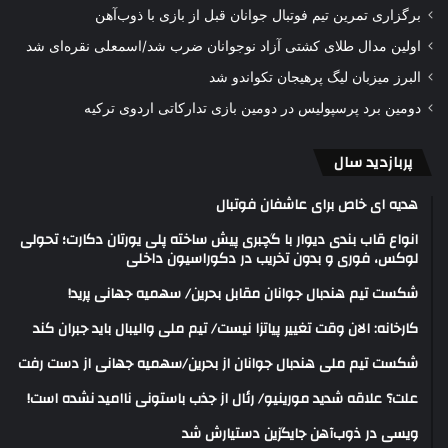
برگزاری تمرین تیم فوتبال جوانان قبل از بازی با ذوب‌آهن
اولین مدال طلای کشتی آزاد نوجوانان ضرب شد/اسمعلی نقره‌ای شد
البرز میزبان لیگ پرهیجان تکواندو شد
دومین برد پرسپولیس در دومین بازی تدارکاتی اردوی ترکیه
پربازدید سال
هدیه ای خاص برای عاشفان فوتبال
انواع قاب بندی دیوار با گچبری پیش ساخته پلی یورتان دکارت؛ تحولی
لوکس، فوری و بدون تخریب در دکوراسیون داخلی
شکست تیم هندبال جوانان مقابل بحرین/ سهمیه جهانی پرید!
کارخانه: الان وقت تغییر پیاتزا نیست/ تیم ملی والیبال باید جبران کند
شکست تیم ملی هندبال جوانان از بحرین/سهمیه جهانی از دست رفت
علت؟ علاقه شدید مورینیو/ رئال از جذب باستونی ناامید نشده است!
ویسی در ذوب‌آهن جایگزین دستیارش شد