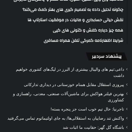
چگونه تحلیل داده به تصمیم گیری های بهتر کمک می‌کند؟
نقش حیاتی حسابداری و مالیات در موفقیت استارتاپ ها
همه چیز درباره کفش و کتونی های کپی
شرایط اظهارنامه گمرکی تلفن همراه مسافری
پیشنهاد سردبیر
داعی:تیم های والیبال بیشتری از البرز در لیگ‌های کشوری خواهیم
داشت
پیروزی استقلال مقابل همنام خوزستانی در دیداری تدارکاتی
بهترین فیلتر هواکش برای ماشین‌آلات صنعتی، معدنی، راهسازی و
کشاورزی
تاجرنیا: حال تیم خوب است جز پنجره بسته!
واکنش تند رضاییان به استقلالی‌ها/ به جای اولتیماتوم تماس می‌گرفتید
باشگاه گل گهر: حقانیت ما اثبات شد