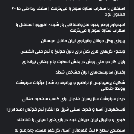
استقلال با سهراب ستاره سوم را می‌گرفت | سقف پرداختی ما ۶۰۰
میلیون بود
امیدوارم زودتر پنجره نقل‌وانتقالاتی باز شود/ اکبرپور: استقلال با
سهراب ستاره سوم را می‌گرفت
پیروزی پرگل جوانان واترپلوی ایران مقابل عربستان
ویدیو/ گل‌های هری‌ کین برای بایرن مونیخ و تیم ملی انگلیس
پایان کار دو ملی پوش در بخش اسکیت جام جهانی تیراندازی
رقیبان سابریست‌های ایران مشخص شدند
شکایت پرسپولیس از تراکتور و بیرانوند رد شد | جزئیات سرنوشت
پرونده جنجالی
دیدار سرنوشت ساز پسران هندبال برای کسب سهمیه جهانی
نایب‌قهرمان آسیا و قدرت سنتی شرق در انتظار تیم فوتبال امید ایران!
کبدی و والیبال ایران حریفان خود در بازی‌های آسیایی را شناختند
سیدبندی سطح ۲ لیگ قهرمانان آسیا/ گل‌گهر هست، چادرملو نه