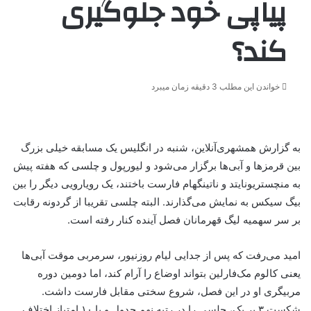
پیاپی خود جلوگیری
کند؟
خواندن این مطلب 3 دقیقه زمان میبرد
به گزارش همشهری‌آنلاین، شنبه در انگلیس یک مسابقه خیلی بزرگ
بین قرمزها و آبی‌ها برگزار می‌شود و لیورپول و چلسی که هفته پیش
به منچستریونایتد و ناتینگهام فارست باختند، یک رویارویی دیگر را بین
بیگ سیکس به نمایش می‌گذارند. البته چلسی تقریبا از گردونه رقابت
بر سر سهمیه لیگ قهرمانان فصل آینده کنار رفته است.
امید می‌رفت که پس از جدایی لیام روزنیور، سرمربی موقت آبی‌ها
یعنی کالوم مک‌فارلین بتواند اوضاع را آرام کند، اما دومین دوره
مربیگری او در این فصل، شروع سختی مقابل فارست داشت.
شکست ۳ بر یک، چلسی را در رتبه نهم جدول و با ۱۰ امتیاز اختلاف