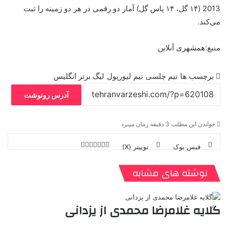
2013 (۱۴ گل، ۱۴ پاس گل) آمار دو رقمی در هر دو زمینه را ثبت
می‌کند.
منبع:همشهری آنلاین
برچسب ها
تیم چلسی
تیم لیورپول
لیگ برتر انگلیس
آدرس رونوشت
خواندن این مطلب 3 دقیقه زمان میبرد
فیس بوک
توییتر (X)
ل
ر
چ
ی
ت
پ
ا
ا
ر
V
ن
ا
ی
ی
د
K
پ
نوشته های مشابه
ا
د
ک
م
o
ن‌
ب
ت
ی
ن
د
n
ی
ل
ا
t
ر
ت
گلایه غلامرضا محمدی از یزدانی
ر
a
م
ن
س
k
ه
ت