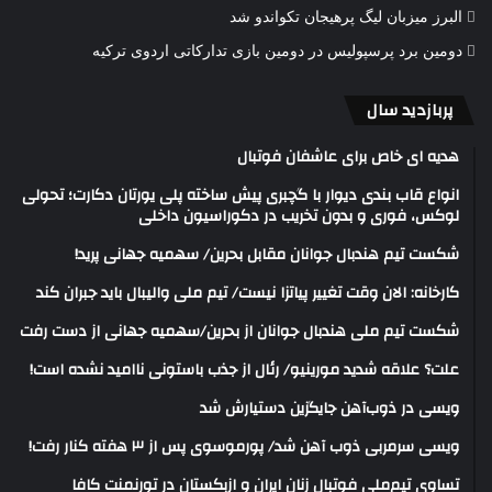
البرز میزبان لیگ پرهیجان تکواندو شد
دومین برد پرسپولیس در دومین بازی تدارکاتی اردوی ترکیه
پربازدید سال
هدیه ای خاص برای عاشفان فوتبال
انواع قاب بندی دیوار با گچبری پیش ساخته پلی یورتان دکارت؛ تحولی
لوکس، فوری و بدون تخریب در دکوراسیون داخلی
شکست تیم هندبال جوانان مقابل بحرین/ سهمیه جهانی پرید!
کارخانه: الان وقت تغییر پیاتزا نیست/ تیم ملی والیبال باید جبران کند
شکست تیم ملی هندبال جوانان از بحرین/سهمیه جهانی از دست رفت
علت؟ علاقه شدید مورینیو/ رئال از جذب باستونی ناامید نشده است!
ویسی در ذوب‌آهن جایگزین دستیارش شد
ویسی سرمربی ذوب آهن شد/ پورموسوی پس از ۳ هفته کنار رفت!
تساوی تیم‌ملی فوتبال زنان ایران و ازبکستان در تورنمنت کافا