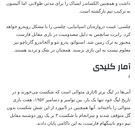
داشت و همچنین الکساندر ایساک را برای مدتی طولانی. اما آلیسون
به ترکیب تیم بازگشته است.
چلسی: غیبت دروازه‌بان اسپانیایی، چلسی را با مشکل روبه‌رو خواهد
کرد. رابرت سانچس به دلیل مصدومیت در بازی مقابل فارست
مجبور به ترک زمین شد. استوائو، پدرو نتو و آلخاندرو گارناچو نیز
معلوم نیست به این بازی برسند. همچنان در شک و تردید هستند.
آمار کلیدی
۶
آبی‌ها در لیگ برتر 6بازی متوالی است که شکست می‌خورند و در
تاریخ لیگ خود تنها یک بار، بین نوامبر و دسامبر ۱۹۵۲، هفت بازی
متوالی را باخته‌اند. آنها همچنین در 5مورد از این شش شکست بدون
گل متوقف شدند و سرانجام با شکست ۳ بر یک روز دوشنبه مقابل
تیم دوم ناتینگهام فارست، به این ناکامی پایان دادند.