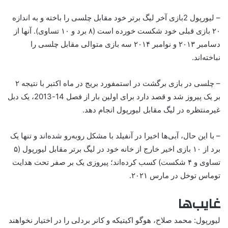
– لیورپول 2بازی آخر لیگ برتر خود مقابل چلسی را باخته و به اندازه
۲۰ بازی قبلی خود شکست خورده است (۸ برد و ۱۰ تساوی). آنها از
دسامبر ۲۰۱۳ و نوامبر ۲۰۱۴ سه بازی متوالی مقابل چلسی را
نباخته‌اند.
– چلسی در بازی برگشت در استمفورد بریج در ماه اکتبر با نتیجه ۲
بر یک پیروز شد و قصد دارد برای اولین بار از فصل 14-2013، یک دبل
غیرمنتظره در لیگ مقابل لیورپول انجام دهد.
– با این حال، آبی‌ها اخیرا در آنفیلد با مشکل روبه‌رو شده‌اند و تنها یک
برد از ۱۰ بازی اخیر خارج از خانه خود در لیگ برتر مقابل لیورپول (۵
تساوی و ۴ شکست) کسب کرده‌اند؛ پیروزی یک بر صفر تحت هدایت
توماس توخل در مارس ۲۰۲۱.
غایب‌ها
لیورپول: محمد صلاح، هوگو اکیتیکه و کانر بردلی را در اختیار نخواهند