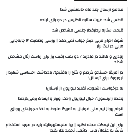
مدافع آرسنال چند ماه خانه‌نشین شد!
قطعی شد: غیبت ستاره انگلیس در دو بازی آینده
قیمت ستاره پرطرفدار چلسی مشخص شد
شوک اخراج مربی دیگر جواب نمی‌دهد | بررسی وضعیت ۱۶ جابه‌جایی
مربی در لیگ برتر
رودری و هالند در مادرید / دو بمب رقیب پرز برای ریاست رئال مشحص
شدند
در آفریقا جستجو کردیم و گنج را یافتیم؛/ یادداشت احساسی شهردار
نیویورک برای آرسنال!
به درخواست اشلوت، تقلید لیورپول از آرسنال!
وعده رابرتسون:/ خیال لیورپول راحت: ویرتز و ایساک برمی‌گردند!
انجام پرواز تیم ملی فوتبال به آمریکا منوط به اخذ مجوزهای پروازی
است
برای این نیمکت عجله نکنید | چرا منچستریونایتد باید در مورد استخدام
کریک به عنوان مربی دائمی تجدید نظر کند؟