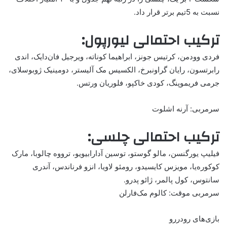
نسبت به 5تیم برتر قرار داد.
ترکیب احتمالی لیورپول:
فردی وودمن، کرتیس جونز، ابراهیما کوناته، ویرجیل فان‌دایک، اندی
رابرتسون، رایان گراونبرخ، الکسیس مک آلیستر، دومینیک ژوبوسلای،
جرمی فریموپنگ، کودی خاکپو، فلوریان ورتس.
سرمربی: آرنه اشلوت
ترکیب احتمالی چلسی:
فیلیپ یورگنسن، مالو گوستو، توسین آدارابیویو، ترووه چالوبا، مارک
کوکوره‌یا، مویزس کایسیدو، رومئو لاویا، انزو فرناندس، آندری
سانتوس، کول پالمر، ژائو پدرو.
سرمربی موقت: کالوم مک‌فارلن
بازی‌های رودررو