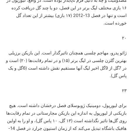
مصدومیت و چه به دلیل فرم ناپایدار بوده است. در واقع، لیورپول در
۱۶ بازی مختلف لیگ برتر در این فصل، دو یا چند گل دریافت کرده
است و تنها در فصل 13-2012 (۱۷ بازی) بیشتر از این تعداد گل
خورده است.
۲۰
ژائو پدرو، مهاجم چلسی همچنان تاثیرگذار است. این بازیکن برزیلی
بهترین گلزن چلسی در لیگ برتر (۱۵) و در تمام رقابت‌ها (۲۰) است و
در 7گل از 9گل اخیر لیگ آنها مستقیم نقش داشته است (6گل و یک
پاس گل).
۲۳
برای لیورپول، دومینیک ژوبوسلای فصل درخشان داشته است. هیچ
بازیکنی از لیورپول به اندازه این بازیکن مجارستانی در تمام رقابت‌ها
روی گل‌ها تاثیر نگذاشته است (۱۳ گل، ۱۰ پاس گل)، و او را به اولین
هافبک باشگاه تبدیل می‌کند که از زمان استیون جرارد در فصل 14-