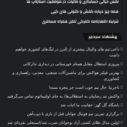
نقش حیاتی حسابداری و مالیات در موفقیت استارتاپ ها
همه چیز درباره کفش و کتونی های کپی
شرایط اظهارنامه گمرکی تلفن همراه مسافری
پیشنهاد سردبیر
داعی:تیم های والیبال بیشتری از البرز در لیگ‌های کشوری خواهیم
داشت
پیروزی استقلال مقابل همنام خوزستانی در دیداری تدارکاتی
بهترین فیلتر هواکش برای ماشین‌آلات صنعتی، معدنی، راهسازی و
کشاورزی
تاجرنیا: حال تیم خوب است جز پنجره بسته!
واکنش تند رضاییان به استقلالی‌ها/ به جای اولتیماتوم تماس می‌گرفتید
باشگاه گل گهر: حقانیت ما اثبات شد
برگزاری تمرین تیم فوتبال جوانان قبل از بازی با ذوب‌آهن
اولین مدال طلای کشتی آزاد نوجوانان ضرب شد/اسمعلی نقره‌ای شد