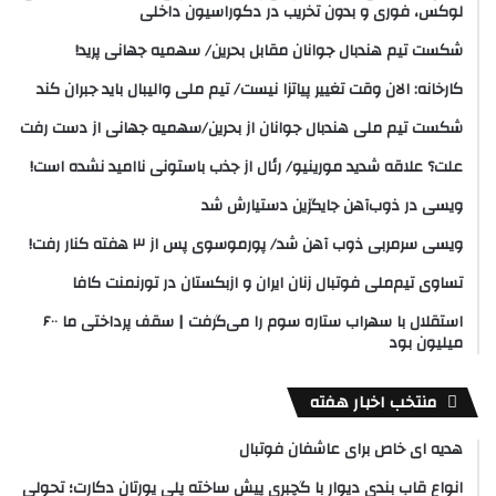
لوکس، فوری و بدون تخریب در دکوراسیون داخلی
شکست تیم هندبال جوانان مقابل بحرین/ سهمیه جهانی پرید!
کارخانه: الان وقت تغییر پیاتزا نیست/ تیم ملی والیبال باید جبران کند
شکست تیم ملی هندبال جوانان از بحرین/سهمیه جهانی از دست رفت
علت؟ علاقه شدید مورینیو/ رئال از جذب باستونی ناامید نشده است!
ویسی در ذوب‌آهن جایگزین دستیارش شد
ویسی سرمربی ذوب آهن شد/ پورموسوی پس از ۳ هفته کنار رفت!
تساوی تیم‌ملی فوتبال زنان ایران و ازبکستان در تورنمنت کافا
استقلال با سهراب ستاره سوم را می‌گرفت | سقف پرداختی ما ۶۰۰
میلیون بود
منتخب اخبار هفته
هدیه ای خاص برای عاشفان فوتبال
انواع قاب بندی دیوار با گچبری پیش ساخته پلی یورتان دکارت؛ تحولی